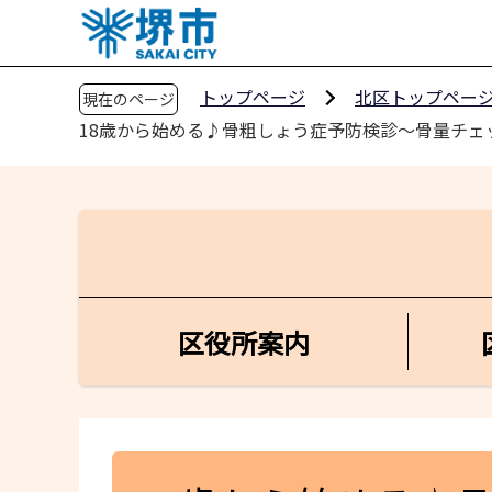
こ
の
ペ
トップページ
北区トップペー
現在のページ
ー
18歳から始める♪骨粗しょう症予防検診～骨量チェ
ジ
の
先
頭
で
す
区役所案内