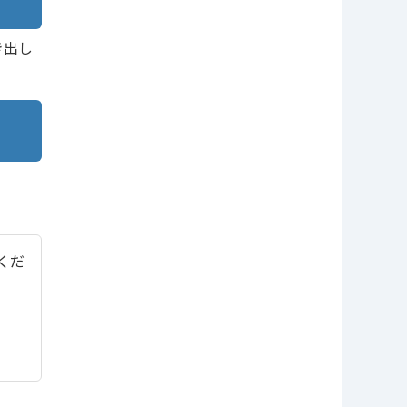
き出し
てくだ