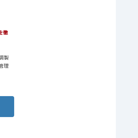
を徹
調製
管理