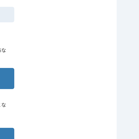
布な
とな