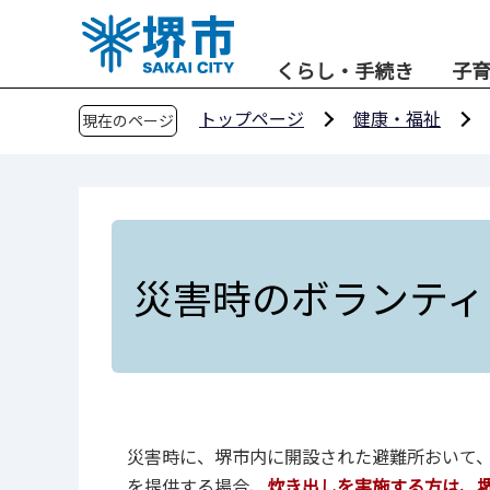
こ
の
くらし・手続き
子
ペ
ー
トップページ
健康・福祉
現在のページ
ジ
の
先
頭
で
す
災害時のボランティ
災害時に、堺市内に開設された避難所おいて
を提供する場合、
炊き出しを実施する方は、