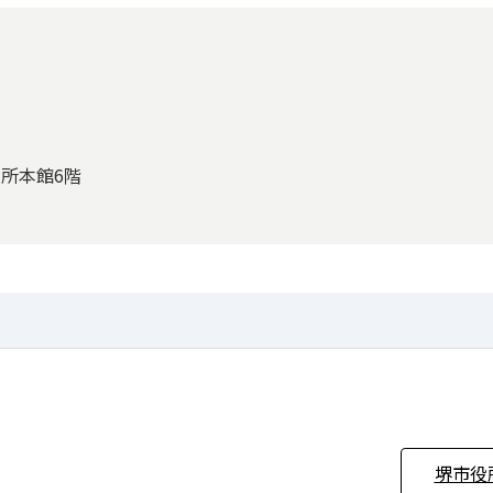
役所本館6階
堺市役