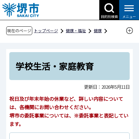
こ
の
目的別検索
メニュー
ペ
ー
現在のページ
トップページ
健康・福祉
健康
ジ
支援・相談
自殺対策
の
相談機関一覧（悩み相談）
先
こども・若者についての相談窓口
頭
学校生活・家庭教育
で
学校生活・家庭教育
す
更新日：2026年5月11日
祝日及び年末年始の休業など、詳しい内容について
は、各機関にお問い合わせください。
堺市の委託事業については、※委託事業と表記してい
ます。