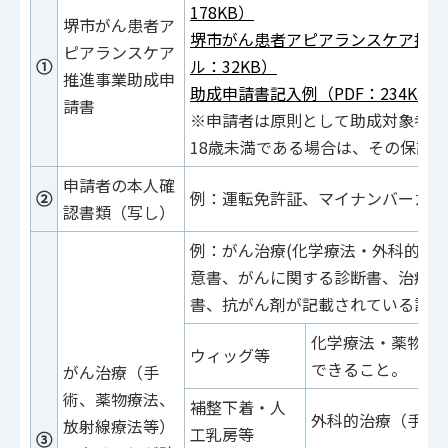
178KB）
堺市がん患者ア
堺市がん患者アピアランスケア推進
ピアランスケア
①
ル：32KB）
推進事業助成申
助成申請書記入例（PDF：234KB）
請書
※申請者は原則として助成対象者と
18歳未満である場合は、その保護
申請者の本人確
②
例：運転免許証、マイナンバーカー
認書類（写し）
例：がん治療(化学療法・外科的治
意書、がんに関する診断書、治療方
書、抗がん剤が記載されている診療
化学療法・薬物療
ウィッグ等
できること。
がん治療（手
術、薬物療法、
補整下着・人
外科的治療（手術
放射線療法等）
工乳房等
③