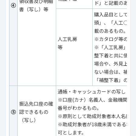
領収書及び明細
ド」と記載のある
④
書（写し）等
購入品目として「
頭」、「人工○○
載のあるもの。
人工乳房
※カタログ等の写
等
※「人工乳房」と
整下着と共に使用
場合や、外見上忠
ない場合は、補整
「補整下着」の区
通帳・キャッシュカードの写し
※口座(カナ）名義人、金融機関、
振込先口座の確
番号がわかるもの。
⑤
認できるもの
※原則として助成対象者本人名義の
（写し）
※助成対象者が18歳未満である場
可とします。