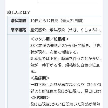
麻しんとは？
潜伏期間
10日から12日間（最大21日間）
感染経路
空気感染、飛沫感染（せき、くしゃみ）、接
＜カタル期／前駆期＞
38℃前後の発熱が2から4日間続き、せき、
状が現れ、次第に増強する。
乳幼児では下痢、腹痛を伴うことが多い。
熱が一時下がる頃、頬粘膜に白色小斑点（コ
る。
＜発疹期＞
一時下降した熱が再び高くなり（39.5℃以
部より鮮紅色の発疹が出現し、翌日には顔面
＜回復期＞
発疹出現後3から4日間続いた発熱が解熱し