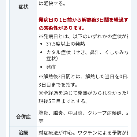
は軽快する。
症状
発病日の 1日前から解熱後3日間を経過する
の感染性があります。
※発病日とは、以下のいずれかの症状が初め
37.5度以上の発熱
カタル症状（せき、鼻汁、くしゃみなど
症状）
発疹
※解熱後3日間とは、解熱した当日を0日、
3日目までを指す。
※全経過を通じて発熱がみられなかった場合
現後5日目までとする。
肺炎、脳炎、中耳炎、クループ症候群、亜急性
合併症
等
治療
対症療法が中心。ワクチンによる予防が最も