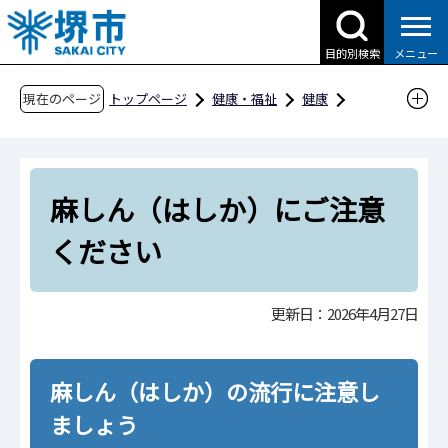
こ
の
目的別検索
メニュー
ペ
ー
現在のページ
トップページ
健康・福祉
健康
ジ
感染症・予防接種
感染症
の
さまざまな感染症
先
麻しん（はしか）にご注意ください
麻しん（はしか）にご注意
頭
で
ください
す
更新日：2026年4月27日
麻しん（はしか）の流行に注意し
ましょう