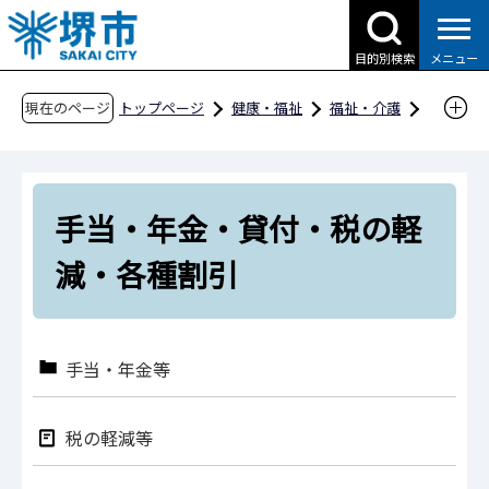
こ
の
目的別検索
メニュー
ペ
ー
現在のページ
トップページ
健康・福祉
福祉・介護
ジ
障害福祉
の
手当・年金・貸付・税の軽減・各種割引
先
手当・年金・貸付・税の軽
頭
で
減・各種割引
す
手当・年金等
税の軽減等