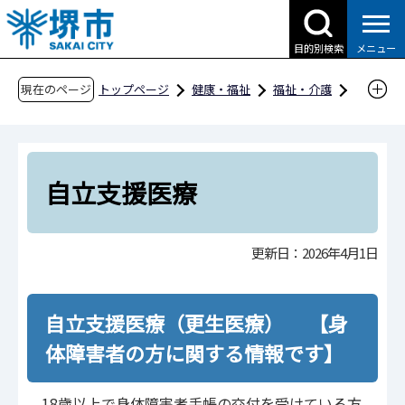
こ
の
目的別検索
メニュー
ペ
ー
現在のページ
トップページ
健康・福祉
福祉・介護
ジ
障害福祉
障害福祉のしおり
の
障害福祉のしおり
自立支援医療
先
頭
自立支援医療
で
す
更新日：2026年4月1日
自立支援医療（更生医療） 【身
体障害者の方に関する情報です】
18歳以上で身体障害者手帳の交付を受けている方