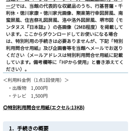
ージ
では、当館の代表的な収蔵品のうち、行基菩薩・千
利休・徳川家康・徳川家光画像、聚楽第行幸図屏風、南
蛮屏風、住吉祭礼図屏風、洛中洛外図屏風、堺市図（モ
ンタヌス『日本誌』）の各画像（2MB程度）を掲載して
います。ここからダウンロードしてお使いになる場合
は、特別利用の手続きは必要ありませんが、下記「特別
利用問合せ用紙」及び企画書等を当館へメールでお送り
ください（メールアドレスは特別利用問合せ用紙に記載
しています。備考欄等に「HPから使用」と書き添えてく
ださい）。
＜利用料金例（1点1回使用）＞
・出版物 1,000円
・テレビ 1,500円
◎特別利用問合せ用紙(エクセル:13KB)
1．手続きの概要