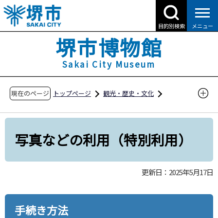
こ
の
目的別検索
メニュー
ペ
堺市博物館
ー
ジ
Sakai City Museum
の
先
現在のページ
トップページ
観光・歴史・文化
頭
堺市博物館
コレクション・調査・研究
で
す
写真などの利用（特別利用）
写真などの利用（特別利用）
更新日：2025年5月17日
手続き方法