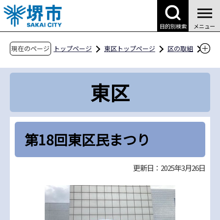
こ
の
目的別検索
メニュー
ペ
ー
現在のページ
トップページ
東区トップページ
区の取組
ジ
まちづくりの取組
の
区域まちづくり事業【東区】
令和5年度
東区
先
第18回東区民まつり
頭
で
す
第18回東区民まつり
更新日：2025年3月26日