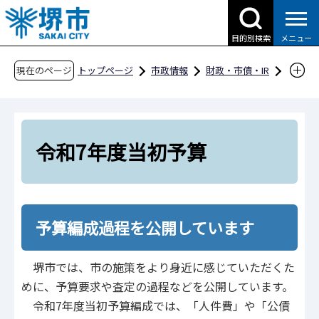
こ
の
目的別検索
メニュー
ペ
ー
現在のページ
トップページ
市政情報
財政・市債・IR
ジ
予算・決算・財政収支
予算編成過程の公開
の
令和7年度当初予算
先
頭
令和7年度当初予算
で
す
予算編成過程を公開しています
堺市では、市の施策をより身近に感じていただくた
めに、予算要求や査定の過程などを公開しています。
令和7年度当初予算編成では、「人件費」や「公債