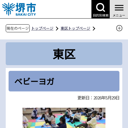
こ
の
目的別検索
メニュー
ペ
ー
現在のページ
トップページ
東区トップページ
ジ
区役所案内
業務案内
子育て支援課
の
親子であそぼう
ベビーヨガ
東区
先
頭
で
す
ベビーヨガ
更新日：2026年5月29日