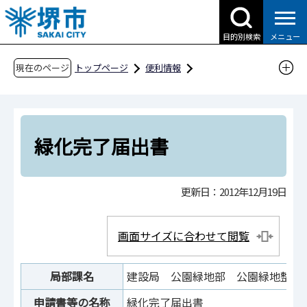
こ
の
目的別検索
メニュー
ペ
ー
現在のページ
トップページ
便利情報
ジ
申請書ダウンロード
の
申請書ダウンロード（市民の方へ）
先
目的別検索
くらしの情報
公園・緑化
頭
緑化完了届出書
で
緑化完了届出書
す
更新日：2012年12月19日
画面サイズに合わせて閲覧
局部課名
建設局 公園緑地部 公園緑地整備
申請書等の名称
緑化完了届出書