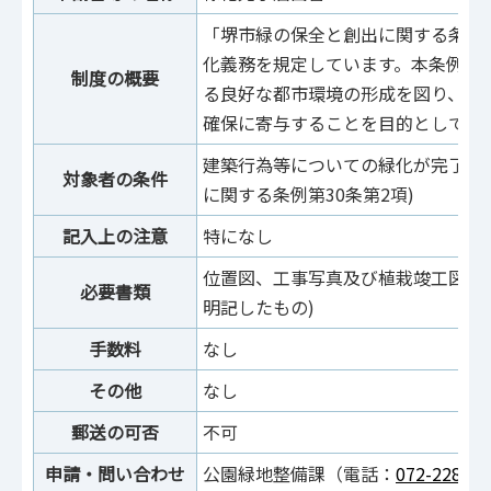
「堺市緑の保全と創出に関する条例
化義務を規定しています。本条例は
制度の概要
る良好な都市環境の形成を図り、市
確保に寄与することを目的としてい
建築行為等についての緑化が完了し
対象者の条件
に関する条例第30条第2項)
記入上の注意
特になし
位置図、工事写真及び植栽竣工図(
必要書類
明記したもの)
手数料
なし
その他
なし
郵送の可否
不可
申請・問い合わせ
公園緑地整備課（電話：
072-228-74