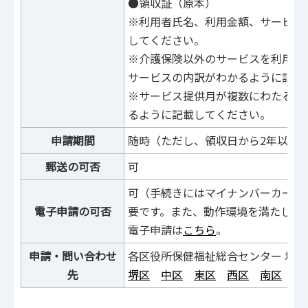
●領収証（原本）
※利用者氏名、利用金額、サービス
してください。
※介護保険以外のサービスを利用し
サービスの内訳がわかるように記載
※サービス提供月が複数にわたる場
るように記載してください。
申請期間
随時（ただし、領収日から2年以内
郵送の可否
可
可（⼿続きにはマイナンバーカード
電子申請の可否
要です。また、動作環境を満たして
電⼦申請は
こちら
。
申請・問い合わせ
各区役所保健福祉総合センター 地域
先
堺区
中区
東区
西区
南区
北