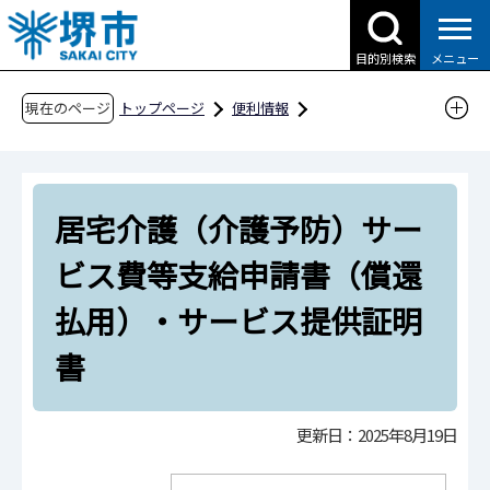
こ
の
目的別検索
メニュー
ペ
ー
現在のページ
トップページ
便利情報
ジ
申請書ダウンロード
の
申請書ダウンロード（企業の方へ）
先
目的別検索
健康・福祉
介護
居宅介護（介護予防）サー
頭
で
居宅介護（介護予防）サービス費等支給申請書
ビス費等支給申請書（償還
す
（償還払用）・サービス提供証明書
払用）・サービス提供証明
書
更新日：2025年8月19日