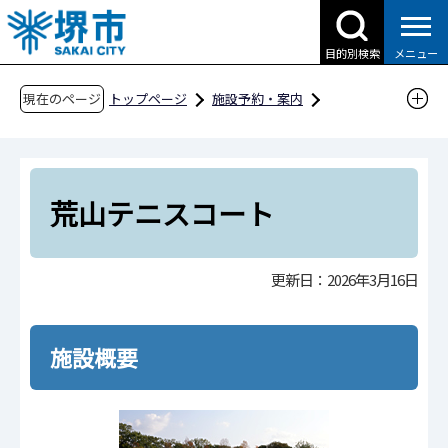
こ
の
目的別検索
メニュー
ペ
ー
現在のページ
トップページ
施設予約・案内
ジ
分類から探す
スポーツ施設
の
テニスコート
荒山テニスコート
先
頭
荒山テニスコート
で
す
更新日：2026年3月16日
施設概要