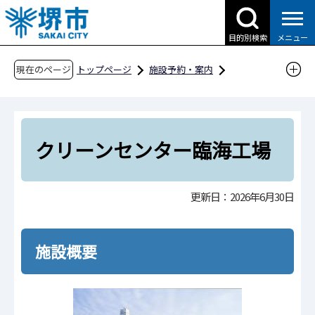
こ
の
目的別検索
メニュー
ペ
ー
現在のページ
トップページ
施設予約・案内
ジ
分類から探す
市民生活
環境・衛生
の
クリーンセンター臨海工場
先
頭
クリーンセンター臨海工場
で
す
更新日：2026年6月30日
施設概要