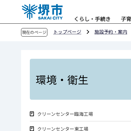
こ
の
くらし・手続き
子
ペ
ー
トップページ
施設予約・案内
現在のページ
ジ
の
先
頭
で
す
環境・衛生
クリーンセンター臨海工場
クリーンセンター東工場