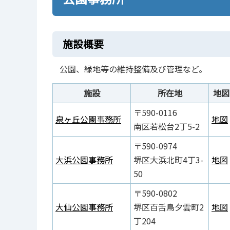
施設概要
公園、緑地等の維持整備及び管理など。
施設
所在地
地図
〒590-0116
泉ヶ丘公園事務所
地図
南区若松台2丁5-2
〒590-0974
大浜公園事務所
堺区大浜北町4丁3-
地図
50
〒590-0802
大仙公園事務所
堺区百舌鳥夕雲町2
地図
丁204