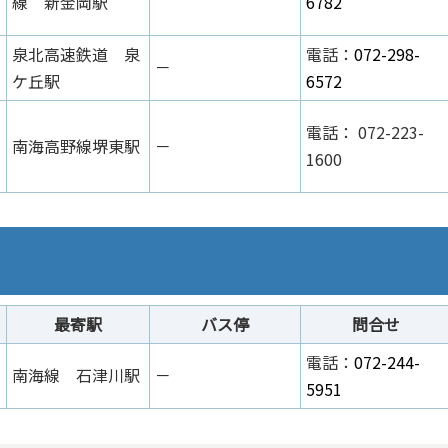
線 新金岡駅
6782
泉北高速鉄道 泉
電話：
072-298-
－
ケ丘駅
6572
電話： 072-223-
南海高野線堺東駅
－
1600
最寄駅
バス停
問合せ
電話：
072-244-
南海線 石津川駅
－
5951