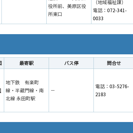
（地域福祉課）
役所前、美原区役
電話：
072-341-
所東口
0033
図
最寄駅
バス停
問合せ
地下鉄 有楽町
電話：
03-5276-
図
線・半蔵門線・南
－
2183
北線 永田町駅