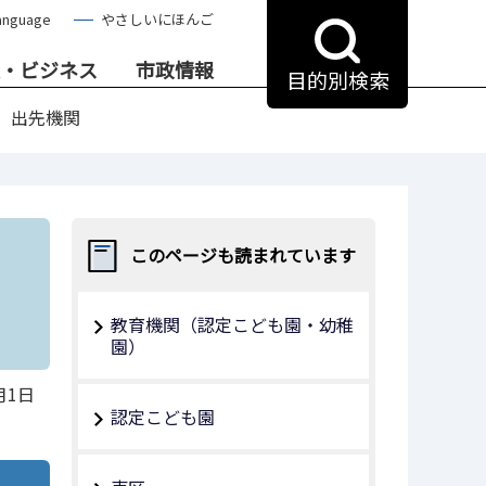
anguage
やさしいにほんご
・ビジネス
市政情報
目的別検索
出先機関
このページも読まれています
教育機関（認定こども園・幼稚
園）
月1日
認定こども園