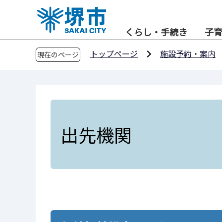
こ
の
くらし・手続き
子
ペ
ー
トップページ
施設予約・案内
現在のページ
ジ
の
先
頭
で
す
出先機関