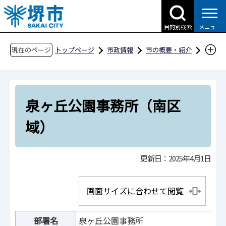
こ
の
目的別検索
メニュー
ペ
ー
現在のページ
トップページ
市政情報
市の概要・紹介
ジ
市役所案内
市の組織・問合せ
建設局
の
公園緑地部
泉ヶ丘公園事務所（南区域）
先
泉ヶ丘公園事務所（南区
頭
で
域）
す
更新日：2025年4月1日
画面サイズに合わせて閲覧
部署名
泉ヶ丘公園事務所