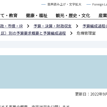
音声読み上げ・文字拡大
Foreign L
育て・教育
健康・福祉
観光・歴史・文化
産業
政・市債・IR
予算・決算・財政収支
予算編成過程
・区）別の予算要求概要と予算編成過程
危機管理室
更新日：2022年9
求する事業の概要、査定状況を公開します。