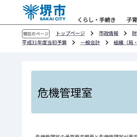
こ
の
くらし・手続き
子
ペ
ー
トップページ
市政情報
財
現在のページ
ジ
平成31年度当初予算
一般会計
組織（局
の
先
頭
で
す
危機管理室
危機管理室の予算要求概要と危機管理室が要