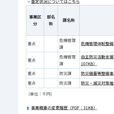
査定状況についてはこちら
事業区
部名
課名称
分
称
危機管理
重点
危機管理体制整備事
課
危機管理
自主防災活動支援
重点
課
107KB）
重点
防災課
防災備蓄等整備事業
重点
防災課
防災・減災対策推進
（単位：千円）
事業概要の変更履歴（PDF：31KB）