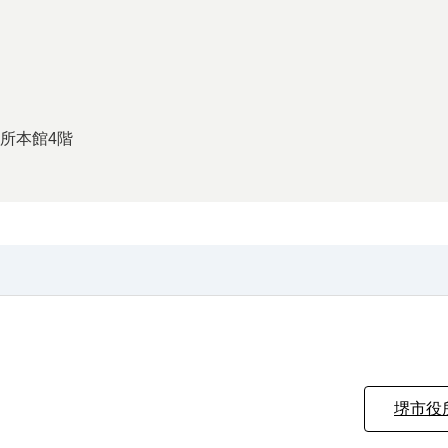
役所本館4階
堺市役