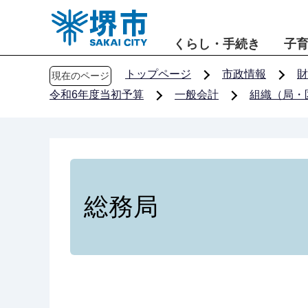
こ
の
くらし・手続き
子
ペ
ー
トップページ
市政情報
財
現在のページ
ジ
令和6年度当初予算
一般会計
組織（局・
の
先
頭
で
す
総務局