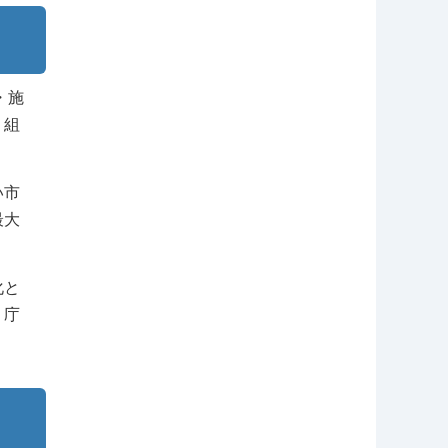
・施
り組
い市
最大
化と
、庁