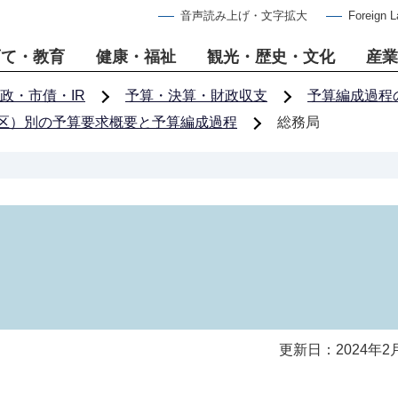
音声読み上げ・文字拡大
Foreign 
育て・教育
健康・福祉
観光・歴史・文化
産業
政・市債・IR
予算・決算・財政収支
予算編成過程
区）別の予算要求概要と予算編成過程
総務局
更新日：2024年2