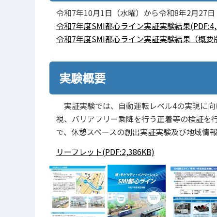
令和7年10月1日（水曜）から令和8年2月2
令和7年度SMI都心ライン実証実験結果(PDF:4,7
令和7年度SMI都心ライン実証実験結果（概要版）(P
実験概要
実証実験では、自動運転レベル4の実現に向
視、バリアフリー乗降を行う正着等の検証を
で、休憩スペースの創出実証実験及び地域情
リーフレット(PDF:2,386KB)