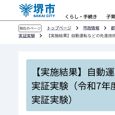
こ
の
くらし・手続き
子
ペ
ー
トップページ
市政情報
都
現在のページ
ジ
実証実験
【実施結果】自動運転などの先進技術
の
先
頭
で
す
【実施結果】自動運
実証実験（令和7年
実証実験）