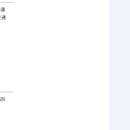
動運
交通
幅形