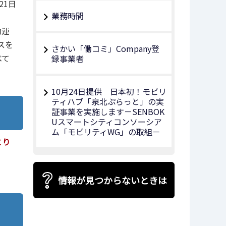
21日
業務時間
動運
スを
さかい「働コミ」Company登
べて
録事業者
10月24日提供 日本初！モビリ
ティハブ「泉北ぷらっと」の実
証事業を実施します－SENBOK
Uスマートシティコンソーシア
ム「モビリティWG」の取組－
とり
情報が見つからないときは