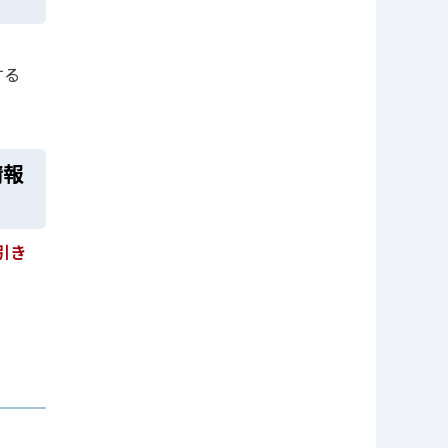
する
情報
引き