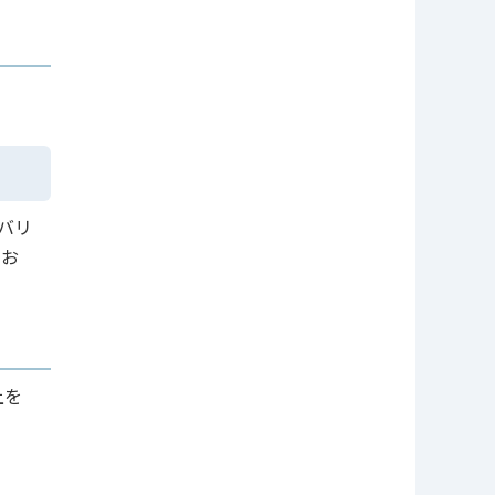
バリ
にお
上を