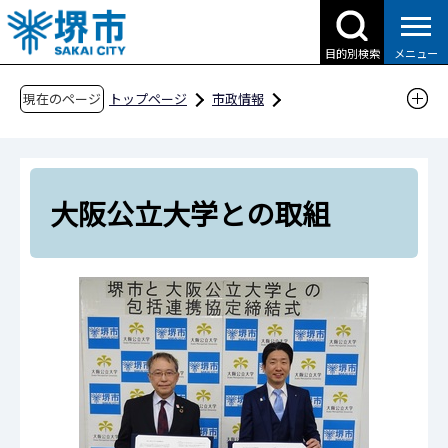
こ
の
目的別検索
メニュー
ペ
ー
現在のページ
トップページ
市政情報
ジ
都市計画とまちづくり
の
さかい・コネクテッド・デスク（公民連携の窓
先
口）
頭
大阪公立大学との取組
大学のみなさまとの取組
で
す
大阪公立大学との取組