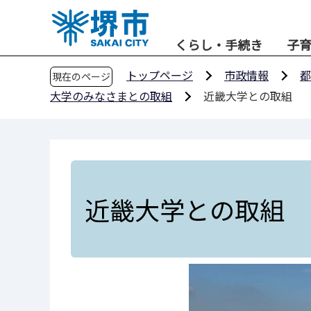
こ
の
くらし・手続き
子
ペ
ー
トップページ
市政情報
都
現在のページ
ジ
大学のみなさまとの取組
近畿大学との取組
の
先
頭
で
す
近畿大学との取組