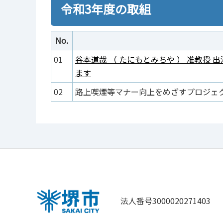
令和3年度の取組
No.
01
谷本道哉 （ たにもとみちや ） 准教授
ます
02
路上喫煙等マナー向上をめざすプロジェ
法人番号3000020271403