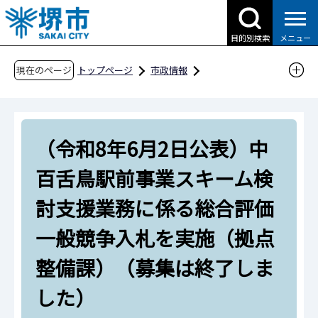
こ
の
目的別検索
メニュー
ペ
ー
現在のページ
トップページ
市政情報
ジ
都市計画とまちづくり
の
中百舌鳥イノベーション創出拠点
先
（令和8年6月2日公表）中百舌鳥駅前事業スキ
（令和8年6月2日公表）中
頭
ーム検討支援業務に係る総合評価一般競争入札
で
百舌鳥駅前事業スキーム検
す
を実施（拠点整備課）（募集は終了しました）
討支援業務に係る総合評価
一般競争入札を実施（拠点
整備課）（募集は終了しま
した）