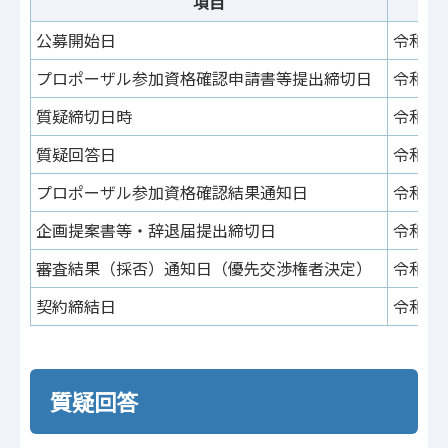
項目
公募開始日
令和7
プロポーザル参加資格確認申請書等提出締切日
令和7
質疑締切日時
令和7年
質疑回答日
令和7
プロポーザル参加資格確認結果通知日
令和7
企画提案書等・辞退届提出締切日
令和7
審査結果（採否）通知日（優先交渉権者決定）
令和7年
契約締結日
令和7年
質疑回答