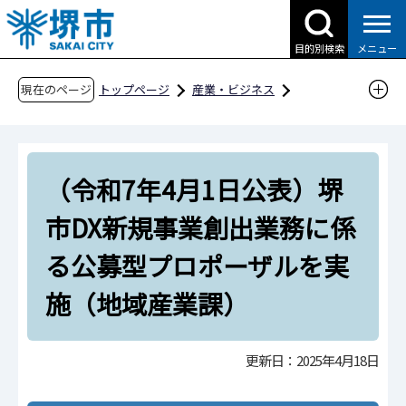
こ
の
目的別検索
メニュー
ペ
ー
現在のページ
トップページ
産業・ビジネス
ジ
企業への支援・届出
DX推進支援
の
（令和7年4月1日公表）堺市DX新規事業創出業
先
務に係る公募型プロポーザルを実施（地域産業
（令和7年4月1日公表）堺
頭
課）
で
市DX新規事業創出業務に係
す
る公募型プロポーザルを実
施（地域産業課）
更新日：2025年4月18日