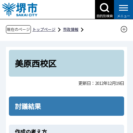
こ
の
目的別検索
メニュー
ペ
ー
現在のページ
トップページ
市政情報
ジ
都市計画とまちづくり
公共交通
の
バス利用促進
先
美原区のバス利用促進について考えるワークシ
頭
美原西校区
ョップについて
で
す
第2回 美原区のバス利用促進について考えるワ
更新日：2012年12月19日
ークショップ開催結果
美原西校区
討議結果
作成の考え方