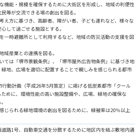
要な機能・規模を確保するために大街区を形成し、地域の利便性
住民等が交流できる場の創出を図る。
の考え方に基づき、高齢者、障がい者、子ども連れなど、様々な
安心して過ごせる施設とする。
設を一時避難所として利用するなど、地域の防災活動の支援を図
は地域産業との連携を図る。
ついては「堺市景観条例」、「堺市屋外広告物条例」に基づき地
、緑地、広場を適切に配置することで親しみを感じられる都市
市行動計画（平成26年5月策定）に掲げる低炭素都市「クール
るために、環境性能の高い施設整備や、広場、緑地の確保な
る。
感じられる緑地環境の創出を図るために、緑被率は20％以上
画道路1号、自動車交通を分散するために地区内を結ぶ敷地内通