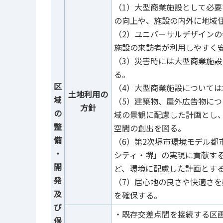
（1）大型商業施設として必
の向上や、施設の内外に地域
（2）ユニバーサルデザイン
施設の来訪者が利用しやすく
（3）災害時には大型商業施
る。
区
（4）大型商業施設について
土地利用の
域
（5）建築物、屋外広告物に
方針
の
域の景観に配慮した計画とし
整
空間の創出を図る。
備
（6）第2次堺市環境モデル都
・
シティ・堺」の実現に貢献す
開
ど、環境に配慮した計画とす
発
（7）居心地の良さや快適さを
及
を確保する。
び
・既存交差点間を接続する区
保