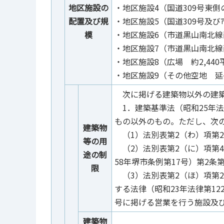
地区施設の
・地区施設4（国道309号東側
配置及び規
・地区施設5（国道309号及
模
・地区施設6（市道黒山南北線
・地区施設7（市道黒山南北線
・地区施設8（広場 約2,44
・地区施設9（その他空地 延
次に掲げる建築物以外の建築
1．建築基準法（昭和25年法
もの以外のもの。ただし、次
建築物
（1）法別表第2（わ）項第2
等の用
（2）法別表第2（に）項第
途の制
58年堺市条例第17号）第2条
限
（3）法別表第2（ほ）項第
する法律（昭和23年法律第12
号に掲げる営業を行う施設及び
建築物