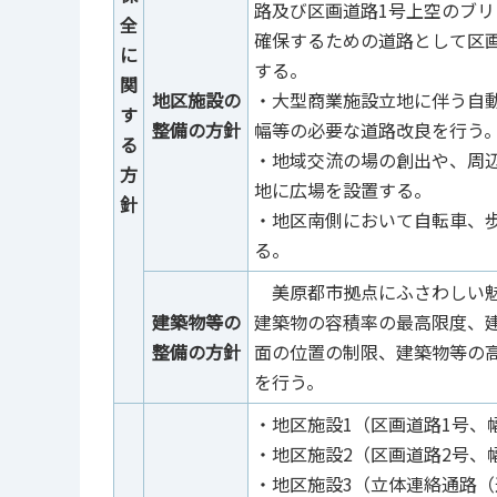
路及び区画道路1号上空のブ
全
確保するための道路として区
に
する。
関
地区施設の
・大型商業施設立地に伴う自
す
整備の方針
幅等の必要な道路改良を行う
る
・地域交流の場の創出や、周辺
方
地に広場を設置する。
針
・地区南側において自転車、
る。
美原都市拠点にふさわしい魅
建築物等の
建築物の容積率の最高限度、
整備の方針
面の位置の制限、建築物等の
を行う。
・地区施設1（区画道路1号、幅
・地区施設2（区画道路2号、幅員
・地区施設3（立体連絡通路（