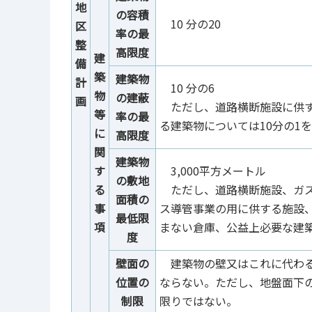
地
の容積
10 分の20
区
率の最
整
高限度
建
備
築
建築物
計
10 分の6
物
の建蔽
画
ただし、道路横断施設に供す
等
率の最
る建築物については10分の1
に
高限度
関
建築物
す
3,000平方メートル
の敷地
る
ただし、道路横断施設、ガス事
面積の
事
ス導管事業の用に供する施設
最低限
項
まない倉庫、公益上必要な建
度
壁面の
建築物の壁又はこれに代わる
位置の
ならない。ただし、地盤面下
制限
限りではない。