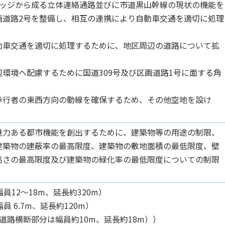
リッジから成る立体連絡通路並びに市道黒山幹線の現状の機能を
画道路2号を整備し、相互の連携により自動車交通を適切に処理
動車交通を適切に処理するために、地区周辺の道路について拡
。
環境へ配慮するために国道309号及び区画道路1号に面する角
歩行者の東西方向の動線を確保するため、その他空地を設け
力ある都市機能を創出するために、建築物等の用途の制限、
建築物の建蔽率の最高限度、建築物の敷地面積の最低限度、壁
高さの最高限度及び建築物の緑化率の最低限度についての制限
員12～18m、延長約320m）
 6.7m、延長約120m）
道路横断部分は幅員約10m、延長約18m））