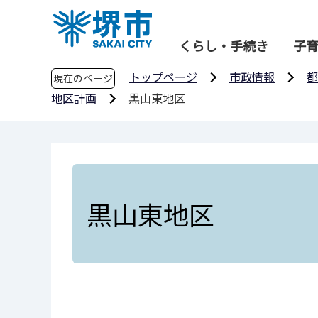
こ
の
くらし・手続き
子
ペ
ー
トップページ
市政情報
都
現在のページ
ジ
地区計画
黒山東地区
の
先
頭
で
す
黒山東地区