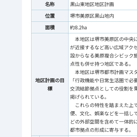
名称
黒山東地区地区計画
位置
堺市美原区黒山地内
面積
約8.2ha
本地区は堺市美原区の中央に
が近接するなど高い広域アク
設からなる美原複合シビック
点性も併せ持つ地区である。
本地区は堺市都市計画マスタ
地区計画の目
「行政機能や日常生活圏で必
標
交流結節拠点としての役割を
掲げられている。
これらの特性を踏まえた上で
便、文化、娯楽などを一括し
どの外部空間を含めて一体的
都市拠点の形成に寄与する。