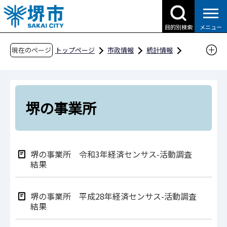
こ
の
目的別検索
メニュー
ペ
ー
現在のページ
トップページ
市政情報
統計情報
ジ
主な統計書
堺の事業所
の
先
頭
堺の事業所
で
す
堺の事業所 令和3年経済センサス-活動調査
結果
堺の事業所 平成28年経済センサス-活動調査
結果