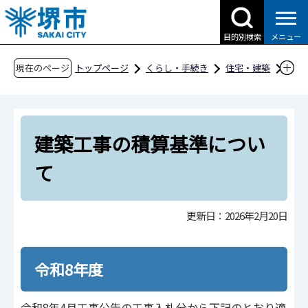
こ
の
目的別検索
メニュー
ペ
ー
現在のページ
トップページ
くらし・手続き
住宅・建築
ジ
建築
安心して使える建物
の
建築工事の積算基準について
先
建築工事の積算基準につい
頭
で
て
す
更新日：2026年2月20日
令和8年度
令和8年4月工事公告の工事入札分から下記のとおり適