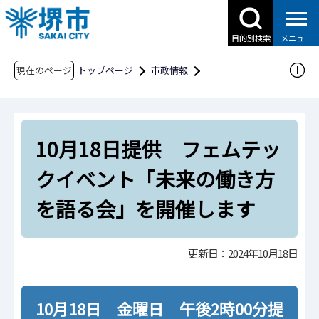
こ
の
目的別検索
メニュー
ペ
ー
現在のページ
トップページ
市政情報
ジ
広報・広聴・シティプロモーション
報道
の
報道提供資料
過去の報道提供資料
先
令和6年
令和6年10月
10月18日提供 フェムテッ
頭
で
10月18日提供 フェムテックイベント「未来の
クイベント「未来の働き方
す
働き方を語る会」を開催します
を語る会」を開催します
更新日：2024年10月18日
10月18日 金曜日 午後2時00分提