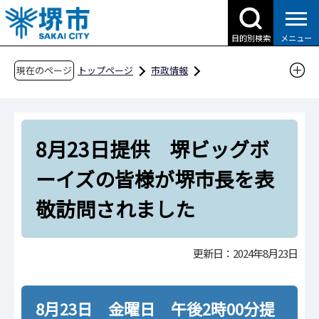
こ
の
目的別検索
メニュー
ペ
ー
現在のページ
トップページ
市政情報
ジ
広報・広聴・シティプロモーション
報道
の
報道提供資料
過去の報道提供資料
先
令和6年
令和6年8月
8月23日提供 堺ビッグボ
頭
で
8月23日提供 堺ビッグボーイズの皆様が堺市
ーイズの皆様が堺市長を表
す
長を表敬訪問されました
敬訪問されました
更新日：2024年8月23日
8月23日 金曜日 午後2時00分提