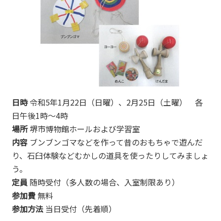
日時
令和5年1月22日（日曜）、2月25日（土曜） 各
日午後1時～4時
場所
堺市博物館ホールおよび学習室
内容
ブンブンゴマなどを作って昔のおもちゃで遊んだ
り、石臼体験などむかしの道具を使ったりしてみましょ
う。
定員
随時受付（多人数の場合、入室制限あり）
参加費
無料
参加方法
当日受付（先着順）