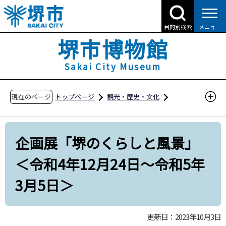
こ
の
目的別検索
メニュー
ペ
堺市博物館
ー
ジ
Sakai City Museum
の
先
現在のページ
トップページ
観光・歴史・文化
頭
堺市博物館
展示
企画展・特別展
で
す
過去の展覧会
企画展「堺のくらしと風景」
企画展「堺のくらしと風景」＜令和4年12月24
＜令和4年12月24日～令和5年
日～令和5年3月5日＞
3月5日＞
更新日：2023年10月3日