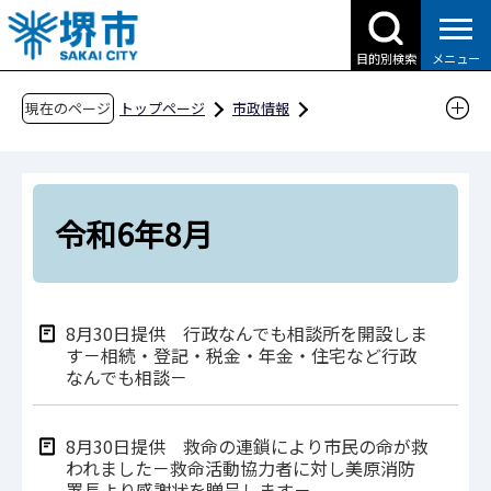
こ
の
目的別検索
メニュー
ペ
ー
現在のページ
トップページ
市政情報
ジ
広報・広聴・シティプロモーション
報道
の
報道提供資料
過去の報道提供資料
先
令和6年
令和6年8月
頭
令和6年8月
で
す
8月30日提供 行政なんでも相談所を開設しま
す－相続・登記・税金・年金・住宅など行政
なんでも相談－
8月30日提供 救命の連鎖により市民の命が救
われました－救命活動協力者に対し美原消防
署長より感謝状を贈呈します－