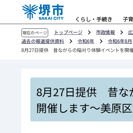
こ
の
くらし・手続き
子
ペ
ー
トップページ
市政情報
広
現在のページ
ジ
過去の報道提供資料
令和6年
令和6年8月
の
8月27日提供 昔ながらの稲刈り体験イベントを開
先
頭
で
す
8月27日提供 昔
開催します～美原区