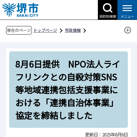
こ
の
目的別検索
メニュー
ペ
ー
現在のページ
トップページ
市政情報
ジ
広報・広聴・シティプロモーション
報道
の
報道提供資料
過去の報道提供資料
先
令和7年
令和7年8月
8月6日提供 NPO法人ライ
頭
で
8月6日提供 NPO法人ライフリンクとの自殺対
フリンクとの自殺対策SNS
す
策SNS等地域連携包括支援事業における「連携
等地域連携包括支援事業に
自治体事業」協定を締結しました
おける「連携自治体事業」
協定を締結しました
更新日：2025年8月6日