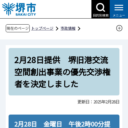
こ
の
目的別検索
メニュー
ペ
ー
現在のページ
トップページ
市政情報
ジ
広報・広聴・シティプロモーション
報道
の
報道提供資料
過去の報道提供資料
先
令和7年
令和7年2月
2月28日提供 堺旧港交流
頭
で
2月28日提供 堺旧港交流空間創出事業の優先
空間創出事業の優先交渉権
す
交渉権者を決定しました
者を決定しました
更新日：2025年2月28日
2月28日 金曜日 午後2時00分提