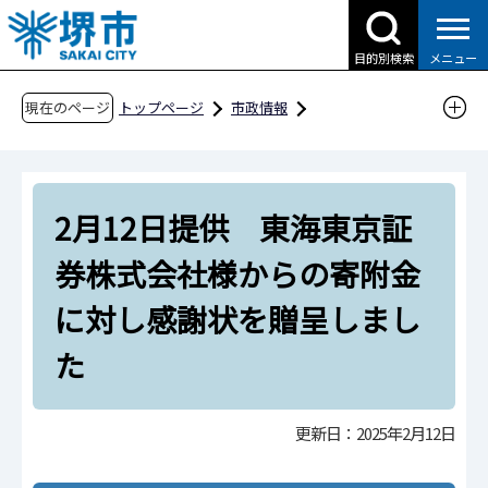
こ
の
目的別検索
メニュー
ペ
ー
現在のページ
トップページ
市政情報
ジ
広報・広聴・シティプロモーション
報道
の
報道提供資料
過去の報道提供資料
先
令和7年
令和7年2月
2月12日提供 東海東京証
頭
で
2月12日提供 東海東京証券株式会社様からの
券株式会社様からの寄附金
す
寄附金に対し感謝状を贈呈しました
に対し感謝状を贈呈しまし
た
更新日：2025年2月12日