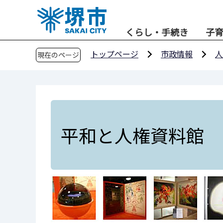
こ
の
くらし・手続き
子
ペ
ー
トップページ
市政情報
人
現在のページ
ジ
の
先
頭
で
す
平和と人権資料館