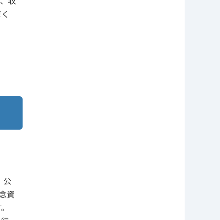
、収
だく
、公
念資
す。