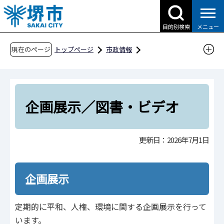
こ
の
目的別検索
メニュー
ペ
ー
現在のページ
トップページ
市政情報
ジ
人権・平和・男女共同参画
人権・平和
の
平和と人権資料館
企画展示／図書・ビデオ
先
頭
企画展示／図書・ビデオ
で
す
更新日：2026年7月1日
企画展示
定期的に平和、人権、環境に関する企画展示を行って
います。