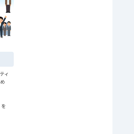
ティ
高め
」を