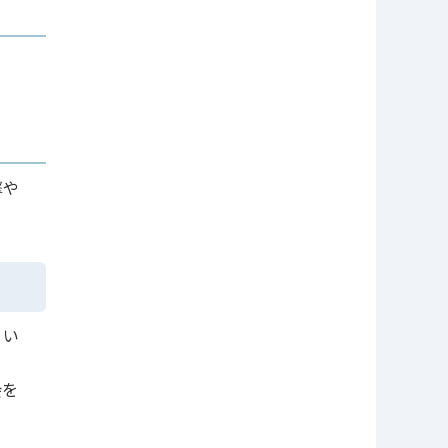
撃や
くい
会を