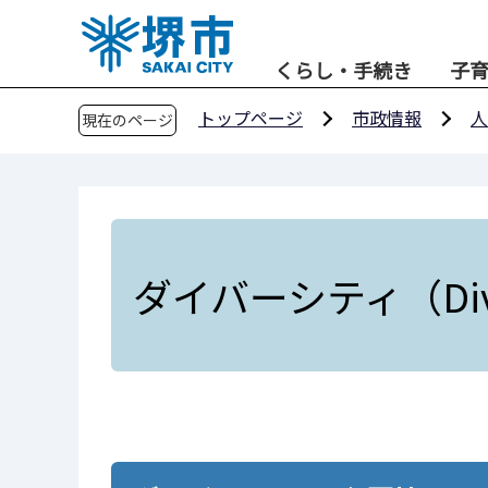
こ
の
くらし・手続き
子
ペ
ー
トップページ
市政情報
人
現在のページ
ジ
の
先
頭
で
す
ダイバーシティ（Div