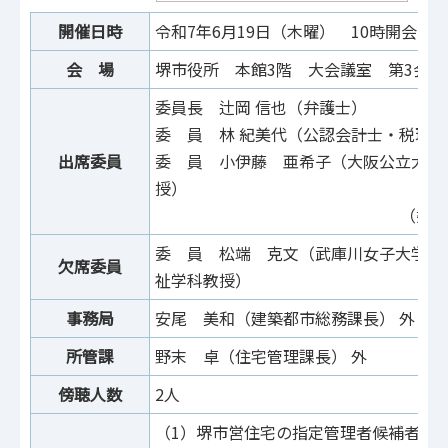
開催日時
令和7年6月19日（木曜） 10時開会
会 場
堺市役所 本館3階 大会議室 第3会議
委員長 辻岡 信也（弁護士）
委 員 林 紀美代（公認会計士・税理
出席委員
委 員 小伊藤 亜希子（大阪公立大学
授）
（委員
委 員 松端 克文（武庫川女子大学心
欠席委員
祉学科教授）
事務局
安尾 美和（建築都市総務課長） 外
所管課
野末 卓（住宅管理課長） 外
傍聴人数
2人
（1）堺市営住宅の指定管理者候補者の