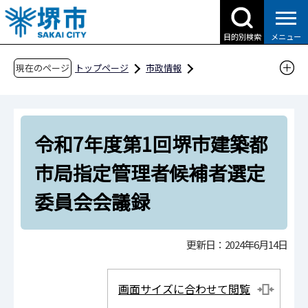
こ
の
目的別検索
メニュー
ペ
ー
現在のページ
トップページ
市政情報
ジ
行政運営・計画・指針
指定管理者制度
の
指定管理者候補者選定委員会会議録等
先
令和7年度第1回堺市建築都市局指定管理者候補
令和7年度第1回堺市建築都
頭
者選定委員会会議録
で
市局指定管理者候補者選定
す
委員会会議録
更新日：2024年6月14日
画面サイズに合わせて閲覧