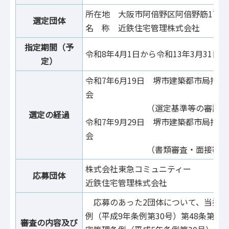
所在地 大阪市阿倍野区阿倍野筋1丁目1
選定団体
名 称 近鉄住宅管理株式会社
指定期間（予
令和8年4月1日から令和13年3月31日
定）
令和7年6月19日 堺市建築都市局指
会
（選定基準等の審議）
選定の経過
令和7年9月29日 堺市建築都市局指
会
（書類審査・面接審査・候
株式会社東急コミュニティー
応募団体
近鉄住宅管理株式会社
応募のあった2団体について、当委員
例（平成9年条例第30号）第48条第3
審査の内容及び