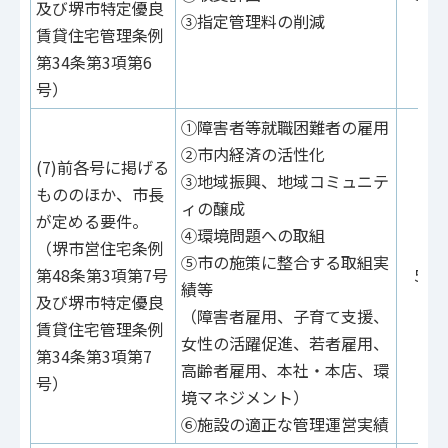
及び堺市特定優良
③指定管理料の削減
賃貸住宅管理条例
第34条第3項第6
号）
①障害者等就職困難者の雇用
②市内経済の活性化
(7)前各号に掲げる
③地域振興、地域コミュニテ
もののほか、市長
ィの醸成
が定める要件。
④環境問題への取組
（堺市営住宅条例
⑤市の施策に整合する取組実
第48条第3項第7号
52点
績等
及び堺市特定優良
（障害者雇用、子育て支援、
賃貸住宅管理条例
女性の活躍促進、若者雇用、
第34条第3項第7
高齢者雇用、本社・本店、環
号）
境マネジメント）
⑥施設の適正な管理運営実績