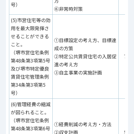
方
号）
⑥非常時対策
(5)市営住宅等の効
用を最大限発揮さ
せることができる
①目標設定の考え方、目標達
こと。
成の方策
（堺市営住宅条例
②特定公共賃貸住宅の入居促
72点
第48条第3項第5号
進の考え方
及び堺市特定優良
③自主事業の実施計画
賃貸住宅管理条例
第34条第3項第5
号）
(6)管理経費の縮減
が図られること。
（堺市営住宅条例
①経費削減の考え方・方法
第48条第3項第6号
②収支計画
56点