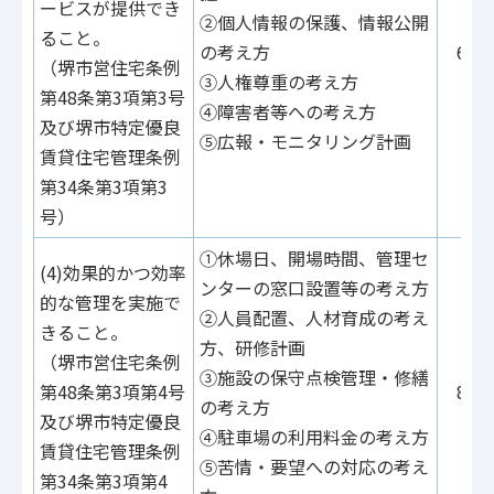
ービスが提供でき
②個人情報の保護、情報公開
ること。
の考え方
60点
（堺市営住宅条例
③人権尊重の考え方
第48条第3項第3号
④障害者等への考え方
及び堺市特定優良
⑤広報・モニタリング計画
賃貸住宅管理条例
第34条第3項第3
号）
①休場日、開場時間、管理セ
(4)効果的かつ効率
ンターの窓口設置等の考え方
的な管理を実施で
②人員配置、人材育成の考え
きること。
方、研修計画
（堺市営住宅条例
③施設の保守点検管理・修繕
第48条第3項第4号
80点
の考え方
及び堺市特定優良
④駐車場の利用料金の考え方
賃貸住宅管理条例
⑤苦情・要望への対応の考え
第34条第3項第4