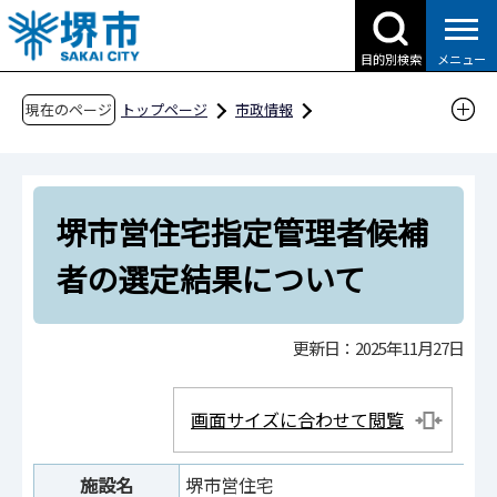
こ
の
目的別検索
メニュー
ペ
ー
現在のページ
トップページ
市政情報
ジ
行政運営・計画・指針
指定管理者制度
の
指定管理者の選定結果
先
堺市営住宅指定管理者候補者の選定結果につい
堺市営住宅指定管理者候補
頭
て
で
者の選定結果について
す
更新日：2025年11月27日
画面サイズに合わせて閲覧
施設名
堺市営住宅