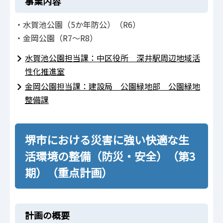
事業内容
・水賀池公園（5か年防公）（R6）
・金岡公園（R7～R8）
水賀池公園担当課：中区役所 深井駅周辺地域活
性化推進室
金岡公園担当課：建設局 公園緑地部 公園緑地
整備課
堺市における災害に強い快適な生
活環境の整備（防災・安全）（第3
期）（重点計画）
計画の概要