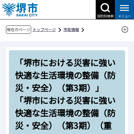
こ
の
目的別検索
メニュー
ペ
ー
現在のページ
トップページ
市政情報
ジ
行政運営・計画・指針
計画・指針
の
産業・まちづくり
社会資本総合整備計画
先
「堺市における災害に強い快適な生活環境の整
「堺市における災害に強い
頭
備（防災・安全）（第3期）」「堺市における
で
快適な生活環境の整備（防
す
災害に強い快適な生活環境の整備（防災・安
全）（第3期）（重点計画）」
災・安全）（第3期）」
「堺市における災害に強い
快適な生活環境の整備（防
災・安全）（第3期）（重