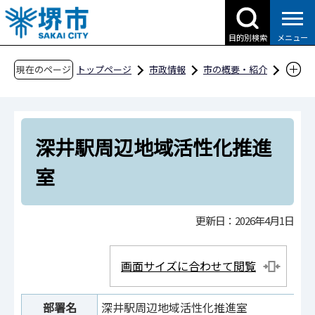
こ
の
目的別検索
メニュー
ペ
ー
現在のページ
トップページ
市政情報
市の概要・紹介
ジ
市役所案内
市の組織・問合せ
中区役所
の
深井駅周辺地域活性化推進室
先
深井駅周辺地域活性化推進
頭
で
室
す
更新日：2026年4月1日
画面サイズに合わせて閲覧
部署名
深井駅周辺地域活性化推進室