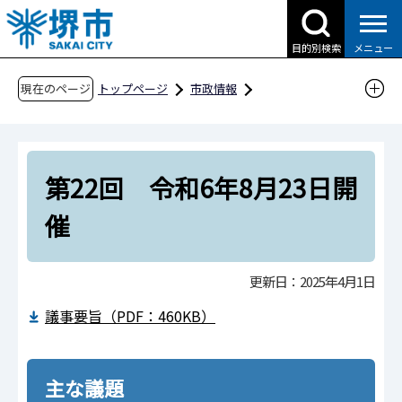
こ
の
目的別検索
メニュー
ペ
ー
現在のページ
トップページ
市政情報
ジ
行政運営・計画・指針
附属機関・懇話会等
の
市民人権局
市民生活部
先
堺市消費生活審議会
第22回 令和6年8月23日開
頭
で
第22回 令和6年8月23日開催
催
す
更新日：2025年4月1日
議事要旨（PDF：460KB）
主な議題