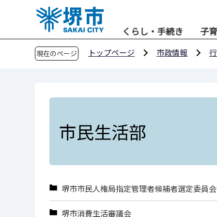
こ
の
くらし・手続き
子
ペ
ー
トップページ
市政情報
行
現在のページ
ジ
の
先
頭
で
す
市民生活部
堺市市民人権局指定管理者候補者選定委員会
堺市消費生活審議会