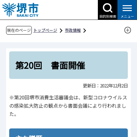
こ
の
目的別検索
メニュー
ペ
ー
現在のページ
トップページ
市政情報
ジ
行政運営・計画・指針
附属機関・懇話会等
の
市民人権局
市民生活部
先
堺市消費生活審議会
第20回 書面開催
頭
第20回 書面開催
で
す
更新日：2022年12月2日
※第20回堺市消費生活審議会は、新型コロナウイルス
の感染拡大防止の観点から書面会議により行われまし
た。