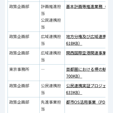
政策企画部
計画推進担
基本計画等推進業務（PDF
当
公民連携担
当
政策企画部
広域連携担
地方分権及び広域連携推進
当
618KB）
政策企画部
広域連携担
関西国際空港関連事業（PD
当
東京事務所
―
首都圏における堺の魅力発
700KB）
政策企画部
公民連携担
公民連携実証プロジェクト
当
633KB）
政策企画部
先進事業担
都市OS活用事業（PDF：6
当