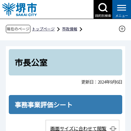
こ
の
目的別検索
メニュー
ペ
ー
現在のページ
トップページ
市政情報
ジ
行政運営・計画・指針
市政改革
の
事務事業評価
令和6年度事務事業評価
先
組織機構順
市長公室
頭
市長公室
で
す
更新日：2024年9月6日
事務事業評価シート
画面サイズに合わせて閲覧