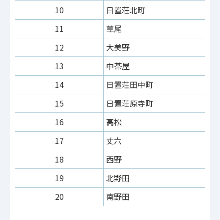
10
日置荘北町
11
草尾
12
大美野
13
中茶屋
14
日置荘田中町
15
日置荘原寺町
16
高松
17
丈六
18
西野
19
北野田
20
南野田