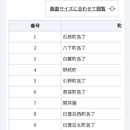
画面サイズに合わせて閲覧
番号
町名
1
石原町各丁
2
八下町各丁
3
白鷺町各丁
4
野尻町
5
引野町各丁
6
菩提町各丁
7
関茶屋
8
日置荘西町各丁
9
日置荘北町各丁