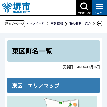
こ
の
目的別検索
メニュー
ペ
ー
現在のページ
トップページ
市政情報
市の概要・紹介
ジ
町名一覧
町名区域別一覧
東区町名一覧
の
先
頭
東区町名一覧
で
す
更新日：2020年12月18日
東区 エリアマップ