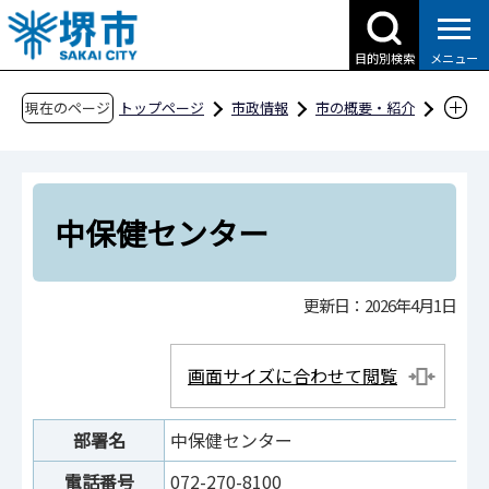
こ
の
目的別検索
メニュー
ペ
ー
現在のページ
トップページ
市政情報
市の概要・紹介
ジ
市役所案内
市の組織・問合せ
中区役所
の
中保健福祉総合センター
中保健センター
先
頭
中保健センター
で
す
更新日：2026年4月1日
画面サイズに合わせて閲覧
部署名
中保健センター
電話番号
072-270-8100